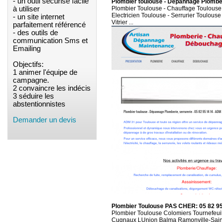
- un outil sécurisé facile
Plombier toulouse - Dépannage Plombe
à utiliser
Plombier Toulouse - Chauffage Toulouse
Electricien Toulouse - Serrurier Toulous
- un site internet
Vitrier ...
parfaitement référencé
- des outils de
communication Sms et
Emailing
Objectifs:
1 animer l'équipe de
campagne.
2 convaincre les indécis
3 séduire les
abstentionnistes
Demander un devis
Plombier Toulouse PAS CHER: 05 82 9
Plombier Toulouse Colomiers Tournefeui
Cugnaux LUnion Balma Ramonville-Saint