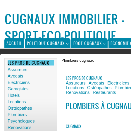
CUGNAUX IMMOBILIER -
SPORT-ECO-POLITIQUE
ACCUEIL
POLITIQUE CUGNAUX
FOOT CUGNAUX
ECONOMIE
Plombiers cugnaux
LES PROS DE CUGNAUX
Assureurs
Avocats
LES PROS DE CUGNAUX
Electriciens
Assureurs
Avocats
Electriciens
Locations
Ostéopathes
Plombie
Garagistes
Rénovations
Restaurants
Hotels
Locations
PLOMBIERS À CUGNA
Ostéopathes
Plombiers
Psychologues
CUGNAUX
Rénovations